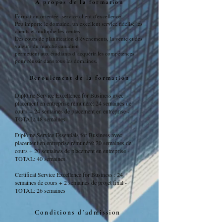
A propos de la formation
Formation orientée service client d'excellence
Peu importe le domaine, un excellent service fidèlise les
clients et multiplie les ventes
Des cours de planification d’événements, la vente et des
valeurs du marché canadien
permettent aux étudiants d’acquérir les compétences
pour réussir dans tous les domaines.
Déroulement de la formation
Diplôme Service Excellence for Business avec
placement en entreprise rémunéré: 24 semaines de
cours + 24 semaines de placement en entreprise -
TOTAL: 48 semaines
Diplôme Service Essentials for Business avec
placement en entreprise rémunéré: 20 semaines de
cours + 20 semaines de placement en entreprise -
TOTAL: 40 semaines
Certificat Service Excellence for Business : 24
semaines de cours + 2 semaines de projet final -
TOTAL: 26 semaines
Conditions d'admission