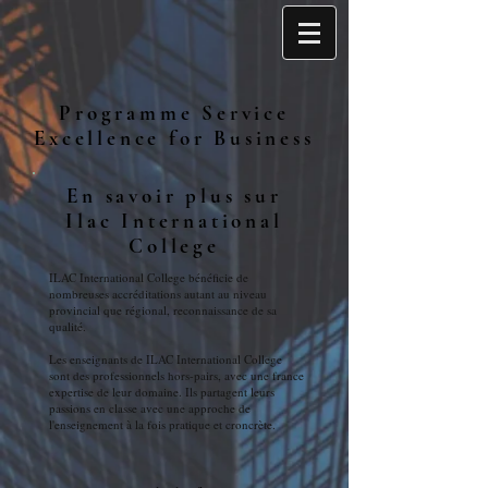
Programme Service
Excellence for Business
En savoir plus sur
Ilac International
College
ILAC International College bénéficie de
nombreuses accréditations autant au niveau
provincial que régional, reconnaissance de sa
qualité.
Les enseignants de ILAC International College
sont des professionnels hors-pairs, avec une france
expertise de leur domaine. Ils partagent leurs
passions en classe avec une approche de
l'enseignement à la fois pratique et croncrète.