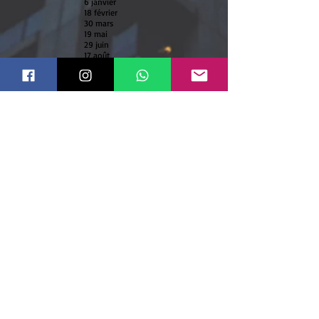
6 janvier
18 février
30 mars
19 mai
29 juin
17 août
28 septembre
9 novembre
Découvrez les
avantages Destination
Lingua
Grâce à notre partenariat avec ILAC
international Collège, nous vous
faisons bénéficier des avantages
suivants:
BOURSE D'ETUDE
+
40% DE REDUCTION