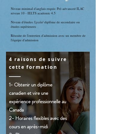
Niveau minimal d'anglais requis: Pré-advanced ILAC
niveau 10 - IELTS academic 4.5
Niveau d'études: Lycée/ diplôme de secondaire ou
études supérieures
Réussite de l'entretien d'admission avec un membre de
l'équipe d'admission
4 raisons de suivre
cette formation
1- Obtenir un diplôme
canadien et vire une
expérience professionnelle au
Canada
2- Horaires flexibles avec des
cours en après-midi