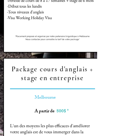
-Période de cours de 8 à 17 semaines + stage de 6 mois
-Début tous les lundis
-Tous niveaux d'anglais
-Visa Working Holiday Visa
*Placement proposé et organisé par notre partenaire linguistique à Melbourne
Nous contacter pour connaître le tarif de votre package*
Package cours d'anglais +
stage en entreprise
Melbourne
A partir de
800$ *
L'un des moyens les plus efficaces d'améliorer
votre anglais est de vous immerger dans la